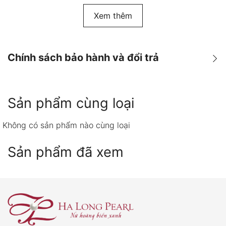
Xem thêm
Chính sách bảo hành và đổi trả
Chính sách Bảo hành & Đổi
Sản phẩm cùng loại
trả
Không có sản phẩm nào cùng loại
Warranty & Return Policy
Politique de garantie & de
Sản phẩm đã xem
retour
TIẾNG VIỆT