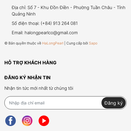
Lưu ý quan trọng:
Địa chỉ:
Số 7 - Khu Đồn Điền - Phường Tuần Châu - Tỉnh
viên ngọc trai
Quảng Ninh
Số điện thoại:
(+84) 913 264 081
Email:
halongpearlco@gmail.com
Thời gian bảo hành:
06 tháng kể từ ngày mua
© Bản quyền thuộc về
HaLongPearl
| Cung cấp bởi
Sapo
hàng.
Điều kiện bảo hành:
HỖ TRỢ KHÁCH HÀNG
Viên ngọc trai bị bong khỏi vị trí ban đầu
do
lỗi kỹ thuật
.
ĐĂNG KÝ NHẬN TIN
Khách hàng phải giữ lại
viên ngọc
,
hóa đơn
Nhận tin tức mới nhất từ chúng tôi
mua hàng
,
bao bì sản phẩm
, và
phiếu bảo
hành
để được áp dụng chế độ bảo hành.
Đăng ký
Ngọc trai được bảo hành miễn phí nếu đáp ứng
đầy đủ các điều kiện trên.