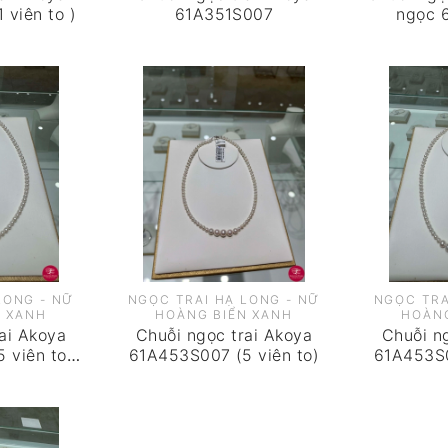
 viên to )
61A351S007
ngọc 
LONG - NỮ
NGỌC TRAI HẠ LONG - NỮ
NGỌC TRA
N XANH
HOÀNG BIỂN XANH
HOÀNG
ai Akoya
Chuỗi ngọc trai Akoya
Chuỗi n
 viên to-
61A453S007 (5 viên to)
61A453S0