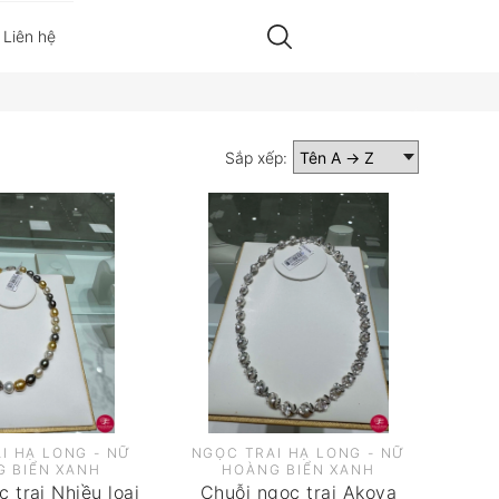
Liên hệ
Sắp xếp:
I HẠ LONG - NỮ
NGỌC TRAI HẠ LONG - NỮ
 BIỂN XANH
HOÀNG BIỂN XANH
 trai Nhiều loại
Chuỗi ngọc trai Akoya