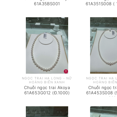
61A35BS001
61A351S008 ( 1
NGỌC TRAI HẠ LONG - NỮ
NGỌC TRAI HẠ 
HOÀNG BIỂN XANH
HOÀNG BIỂ
Chuỗi ngọc trai Akoya
Chuỗi ngọc tr
61A653G012 (Đ.1000)
61A453S008 (5
x1,1 )