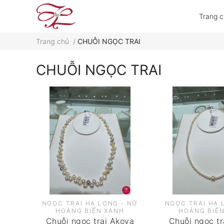
Trang 
Trang chủ
/
CHUỖI NGỌC TRAI
CHUỖI NGỌC TRAI
NGỌC TRAI HẠ LONG - NỮ
NGỌC TRAI HẠ 
HOÀNG BIỂN XANH
HOÀNG BIỂ
Chuỗi ngọc trai Akoya
Chuỗi ngọc tr