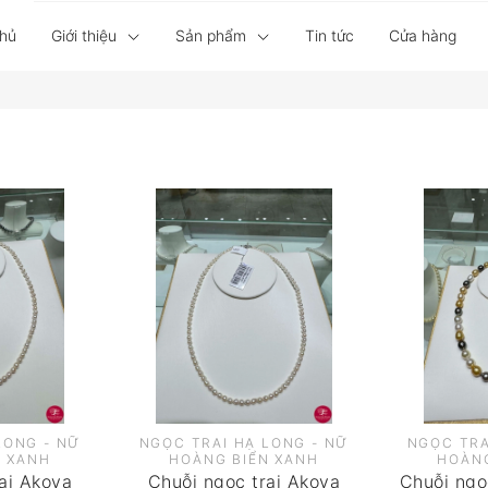
chủ
Giới thiệu
Sản phẩm
Tin tức
Cửa hàng
LONG - NỮ
NGỌC TRAI HẠ LONG - NỮ
NGỌC TRA
N XANH
HOÀNG BIỂN XANH
HOÀNG
ai Akoya
Chuỗi ngọc trai Akoya
Chuỗi ngọc