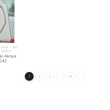
LONG - NỮ
N XANH
ai Akoya
042
1
2
3
...
10