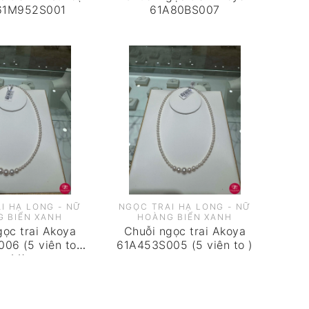
61M952S001
61A80BS007
I HẠ LONG - NỮ
NGỌC TRAI HẠ LONG - NỮ
 BIỂN XANH
HOÀNG BIỂN XANH
gọc trai Akoya
Chuỗi ngọc trai Akoya
06 (5 viên to-
61A453S005 (5 viên to )
x1,1)