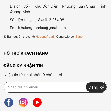
Lưu ý quan trọng:
Địa chỉ:
Số 7 - Khu Đồn Điền - Phường Tuần Châu - Tỉnh
viên ngọc trai
Quảng Ninh
Số điện thoại:
(+84) 913 264 081
Email:
halongpearlco@gmail.com
Thời gian bảo hành:
06 tháng kể từ ngày mua
© Bản quyền thuộc về
HaLongPearl
| Cung cấp bởi
Sapo
hàng.
Điều kiện bảo hành:
HỖ TRỢ KHÁCH HÀNG
Viên ngọc trai bị bong khỏi vị trí ban đầu
do
lỗi kỹ thuật
.
ĐĂNG KÝ NHẬN TIN
Khách hàng phải giữ lại
viên ngọc
,
hóa đơn
Nhận tin tức mới nhất từ chúng tôi
mua hàng
,
bao bì sản phẩm
, và
phiếu bảo
hành
để được áp dụng chế độ bảo hành.
Đăng ký
Ngọc trai được bảo hành miễn phí nếu đáp ứng
đầy đủ các điều kiện trên.