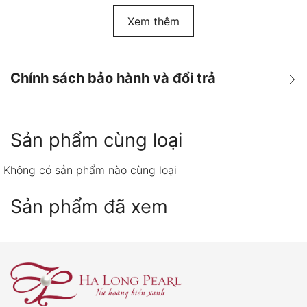
Xem thêm
Chính sách bảo hành và đổi trả
Chính sách Bảo hành & Đổi
Sản phẩm cùng loại
trả
Không có sản phẩm nào cùng loại
Warranty & Return Policy
Politique de garantie & de
Sản phẩm đã xem
retour
TIẾNG VIỆT