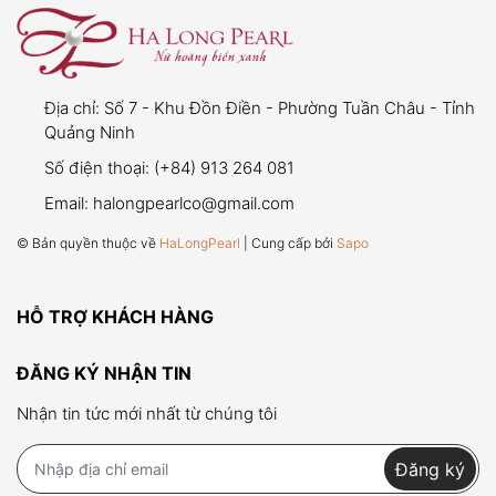
TIẾNG VIỆT
Lưu ý quan trọng:
Địa chỉ:
Số 7 - Khu Đồn Điền - Phường Tuần Châu - Tỉnh
viên ngọc trai
Quảng Ninh
Số điện thoại:
(+84) 913 264 081
Email:
halongpearlco@gmail.com
Thời gian bảo hành:
06 tháng kể từ ngày mua
© Bản quyền thuộc về
HaLongPearl
| Cung cấp bởi
Sapo
hàng.
Điều kiện bảo hành:
HỖ TRỢ KHÁCH HÀNG
Viên ngọc trai bị bong khỏi vị trí ban đầu
do
lỗi kỹ thuật
.
ĐĂNG KÝ NHẬN TIN
Khách hàng phải giữ lại
viên ngọc
,
hóa đơn
Nhận tin tức mới nhất từ chúng tôi
mua hàng
,
bao bì sản phẩm
, và
phiếu bảo
hành
để được áp dụng chế độ bảo hành.
Đăng ký