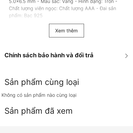
5.0x6.5 mm - Màu sắc: Vàng - Hình dạng: Tròn -
Chất lượng viên ngọc: Chất lượng AAA - Đai sản
phẩm: Bạc 925
Xem thêm
Chính sách bảo hành và đổi trả
Chính sách Bảo hành & Đổi
Sản phẩm cùng loại
trả
Không có sản phẩm nào cùng loại
Warranty & Return Policy
Politique de garantie & de
Sản phẩm đã xem
retour