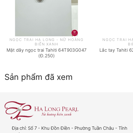
TIẾNG VIỆT
Lưu ý quan trọng:
viên ngọc trai
NGỌC TRAI HẠ LONG - NỮ HOÀNG
NGỌC TRAI H
BIỂN XANH
B
Mặt dây ngọc trai Tahiti 64T903G047
Lắc tay Tahiti
Thời gian bảo hành:
06 tháng kể từ ngày mua
(Đ.250)
hàng.
Điều kiện bảo hành:
Sản phẩm đã xem
Viên ngọc trai bị bong khỏi vị trí ban đầu
do
lỗi kỹ thuật
.
Khách hàng phải giữ lại
viên ngọc
,
hóa đơn
mua hàng
,
bao bì sản phẩm
, và
phiếu bảo
hành
để được áp dụng chế độ bảo hành.
Địa chỉ:
Số 7 - Khu Đồn Điền - Phường Tuần Châu - Tỉnh
Ngọc trai được bảo hành miễn phí nếu đáp ứng