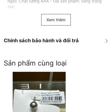
ngọc: Chất lượng AAA - Đai sản phẩm: Vàng trắng
14K
Xem thêm
Chính sách bảo hành và đổi trả
Chính sách Bảo hành & Đổi
Sản phẩm cùng loại
trả
Warranty & Return Policy
Politique de garantie & de
retour