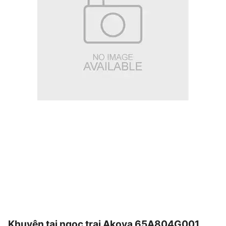
Khuyên tai ngọc trai Akoya 65A804G001