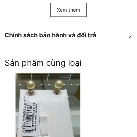
Xem thêm
Chính sách bảo hành và đổi trả
Chính sách Bảo hành & Đổi
Sản phẩm cùng loại
trả
Warranty & Return Policy
Politique de garantie & de
retour
TIẾNG VIỆT