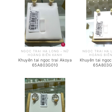
NGỌC TRAI HẠ LONG - NỮ
NGỌC TRAI HẠ 
HOÀNG BIỂN XANH
HOÀNG BIỂ
Khuyên tai ngọc trai Akoya
Khuyên tai ngọc
65A803G010
65A803G