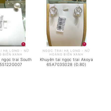
I HẠ LONG - NỮ
NGỌC TRAI HẠ LONG - NỮ
 BIỂN XANH
HOÀNG BIỂN XANH
 ngọc trai South
Khuyên tai ngọc trai Akoya
65S122G007
65A703S028 (Đ.80)