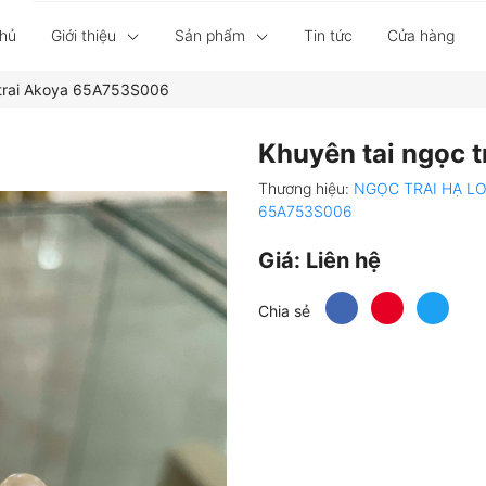
chủ
Giới thiệu
Sản phẩm
Tin tức
Cửa hàng
 trai Akoya 65A753S006
Khuyên tai ngọc 
Thương hiệu:
NGỌC TRAI HẠ L
65A753S006
Giá:
Liên hệ
Chia sẻ