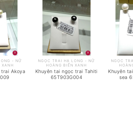
LONG - NỮ
NGỌC TRAI HẠ LONG - NỮ
NGỌC TRA
N XANH
HOÀNG BIỂN XANH
HOÀNG
 trai Akoya
Khuyên tai ngọc trai Tahiti
Khuyên tai
009
65T903G004
sea 