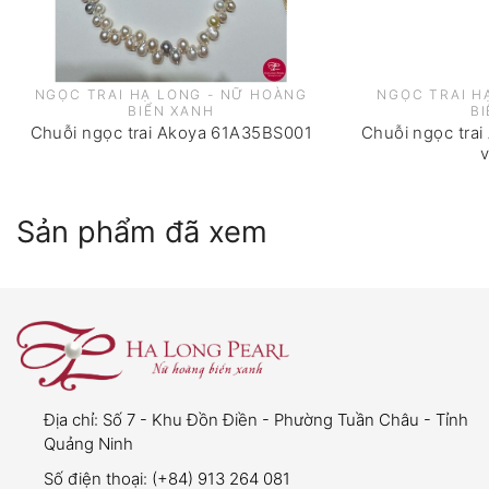
Lưu ý quan trọng:
viên ngọc trai
NGỌC TRAI HẠ LONG - NỮ HOÀNG
NGỌC TRAI H
BIỂN XANH
B
Chuỗi ngọc trai Akoya 61A35BS001
Chuỗi ngọc trai
Thời gian bảo hành:
06 tháng kể từ ngày mua
v
hàng.
Điều kiện bảo hành:
Sản phẩm đã xem
Viên ngọc trai bị bong khỏi vị trí ban đầu
do
lỗi kỹ thuật
.
Khách hàng phải giữ lại
viên ngọc
,
hóa đơn
mua hàng
,
bao bì sản phẩm
, và
phiếu bảo
hành
để được áp dụng chế độ bảo hành.
Địa chỉ:
Số 7 - Khu Đồn Điền - Phường Tuần Châu - Tỉnh
Ngọc trai được bảo hành miễn phí nếu đáp ứng
Quảng Ninh
đầy đủ các điều kiện trên.
Số điện thoại:
(+84) 913 264 081