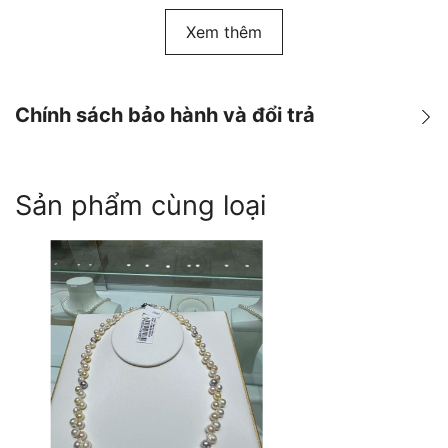
Xem thêm
Chính sách bảo hành và đổi trả
Chính sách Bảo hành & Đổi
Sản phẩm cùng loại
trả
Warranty & Return Policy
Politique de garantie & de
retour
TIẾNG VIỆT