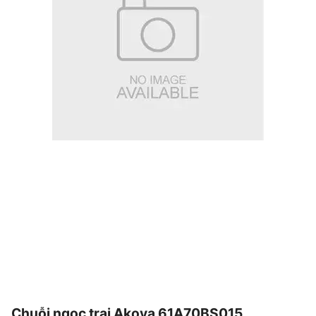
Chuỗi ngọc trai Akoya 61A70BS015