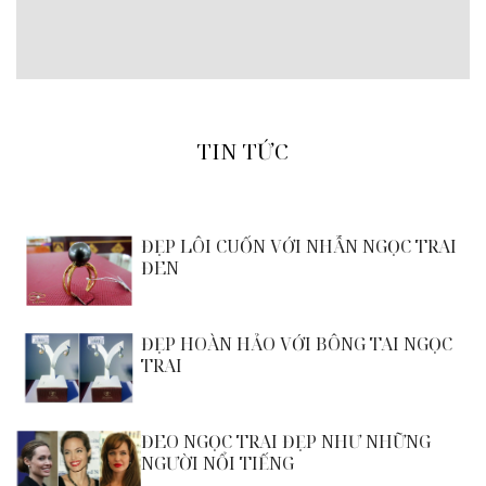
TIN TỨC
ĐẸP LÔI CUỐN VỚI NHẪN NGỌC TRAI
ĐEN
ĐẸP HOÀN HẢO VỚI BÔNG TAI NGỌC
TRAI
ĐEO NGỌC TRAI ĐẸP NHƯ NHỮNG
NGƯỜI NỔI TIẾNG