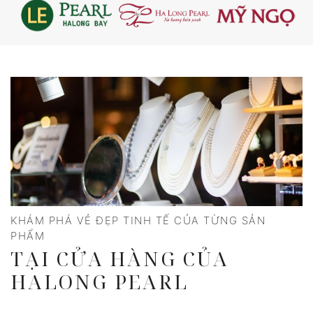
KHÁM PHÁ VẺ ĐẸP TINH TẾ CỦA TỪNG SẢN
PHẨM
TẠI CỬA HÀNG CỦA
HALONG PEARL