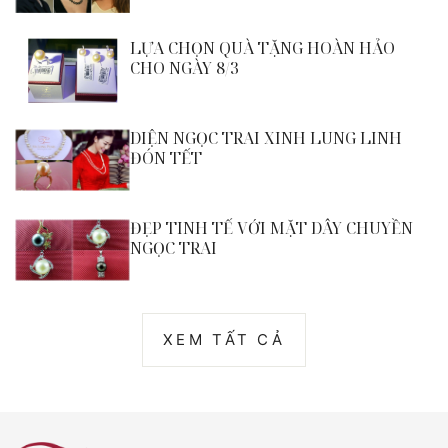
LỰA CHỌN QUÀ TẶNG HOÀN HẢO
CHO NGÀY 8/3
DIỆN NGỌC TRAI XINH LUNG LINH
ĐÓN TẾT
ĐẸP TINH TẾ VỚI MẶT DÂY CHUYỀN
NGỌC TRAI
XEM TẤT CẢ